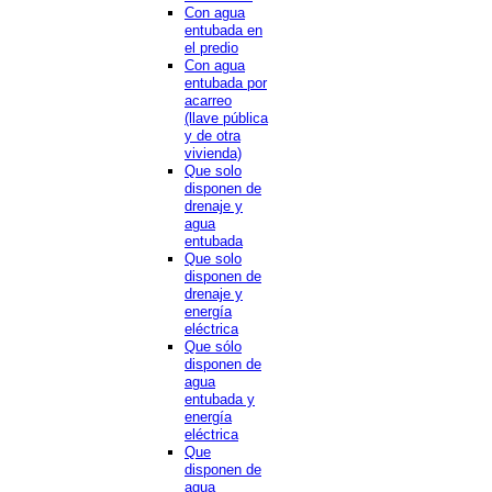
Con agua
entubada en
el predio
Con agua
entubada por
acarreo
(llave pública
y de otra
vivienda)
Que solo
disponen de
drenaje y
agua
entubada
Que solo
disponen de
drenaje y
energía
eléctrica
Que sólo
disponen de
agua
entubada y
energía
eléctrica
Que
disponen de
agua