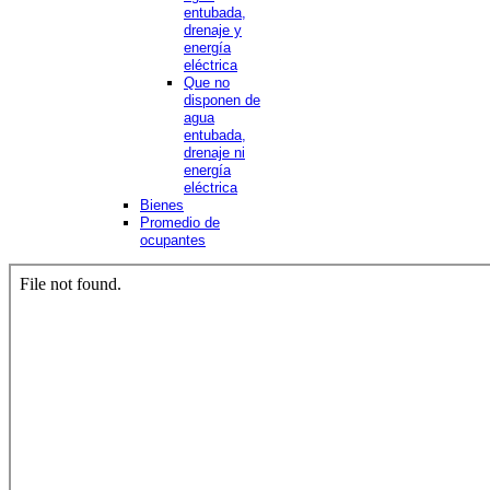
entubada,
drenaje y
energía
eléctrica
Que no
disponen de
agua
entubada,
drenaje ni
energía
eléctrica
Bienes
Promedio de
ocupantes