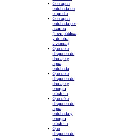
Con agua
entubada en
el predio
Con agua
entubada por
acarreo
(llave pública
y de otra
vivienda)
Que solo
disponen de
drenaje y
agua
entubada
Que solo
disponen de
drenaje y
energía
eléctrica
Que sólo
disponen de
agua
entubada y
energía
eléctrica
Que
disponen de
agua