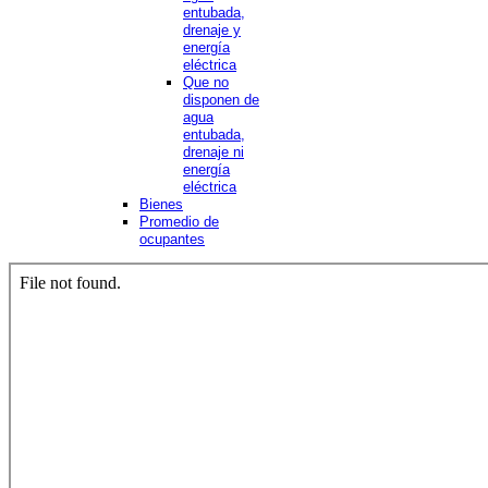
entubada,
drenaje y
energía
eléctrica
Que no
disponen de
agua
entubada,
drenaje ni
energía
eléctrica
Bienes
Promedio de
ocupantes