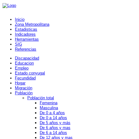
Inicio
Zona Metropolitana
Estadisticas
Indicadores
Herramientas
SIG
Referencias
Discapacidad
Educacion
Empleo
Estado conyugal
Fecundidad
Hogar
Migración
Población
Población total
Femenina
Masculina
De 0 a 4 años
De 0 a 14 años
De 5 años y más
De 6 años y mas
De 6 a 14 años
De 12 años y mas