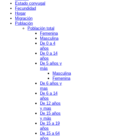
Estado conyugal
Fecundidad
Hogar
Migración
Población
Población total
Femenina
Masculina
De 0 a 4
años
De 0 a 14
años
De 5 años y
más
Masculina
Femenina
De 6 años y
mas
De 6 a 14
años
De 12 años
y mas
De 15 años
y más
De 15 a 19
años
De 15 a 64
años