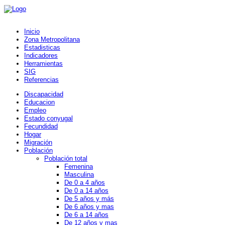
Inicio
Zona Metropolitana
Estadisticas
Indicadores
Herramientas
SIG
Referencias
Discapacidad
Educacion
Empleo
Estado conyugal
Fecundidad
Hogar
Migración
Población
Población total
Femenina
Masculina
De 0 a 4 años
De 0 a 14 años
De 5 años y más
De 6 años y mas
De 6 a 14 años
De 12 años y mas