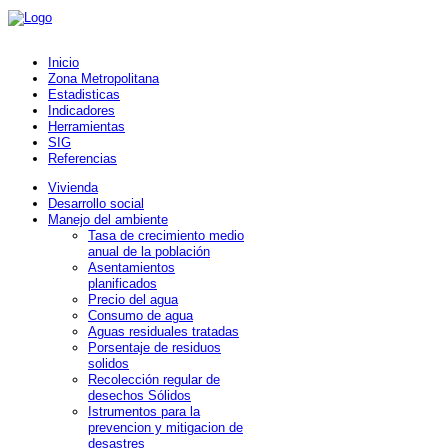
Inicio
Zona Metropolitana
Estadisticas
Indicadores
Herramientas
SIG
Referencias
Vivienda
Desarrollo social
Manejo del ambiente
Tasa de crecimiento medio
anual de la población
Asentamientos
planificados
Precio del agua
Consumo de agua
Aguas residuales tratadas
Porsentaje de residuos
solidos
Recolección regular de
desechos Sólidos
Istrumentos para la
prevencion y mitigacion de
desastres