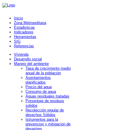
Inicio
Zona Metropolitana
Estadisticas
Indicadores
Herramientas
SIG
Referencias
Vivienda
Desarrollo social
Manejo del ambiente
Tasa de crecimiento medio
anual de la población
Asentamientos
planificados
Precio del agua
Consumo de agua
Aguas residuales tratadas
Porsentaje de residuos
solidos
Recolección regular de
desechos Sólidos
Istrumentos para la
prevencion y mitigacion de
desastres