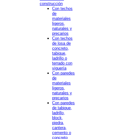
construcción
Con techos
de
materiales
ligeros,
naturales y
precarios
Con techos
de losa de
concreto,
tabique,
ladrillo o
terrado con
viguería
Con paredes
de
materiales
ligeros,
naturales y
precarios
Con paredes
de tabique,
ladrillo,
block,
piedra,
cantera,
cemento o
concreto