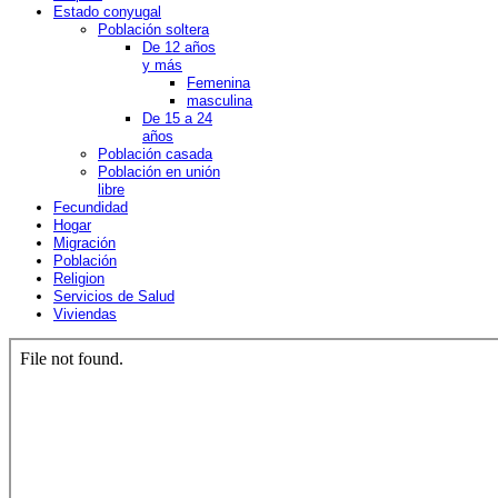
Estado conyugal
Población soltera
De 12 años
y más
Femenina
masculina
De 15 a 24
años
Población casada
Población en unión
libre
Fecundidad
Hogar
Migración
Población
Religion
Servicios de Salud
Viviendas